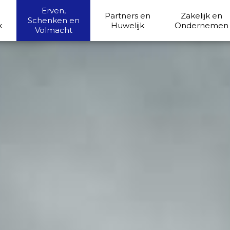
Erven,
Partners en
Zakelijk en
Schenken en
k
Huwelijk
Ondernemen
Volmacht