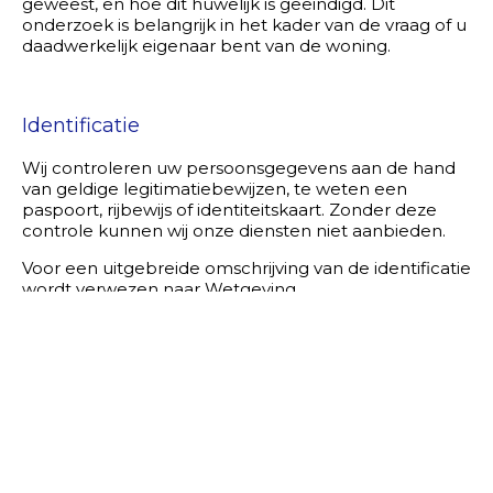
geweest, en hoe dit huwelijk is geëindigd. Dit
onderzoek is belangrijk in het kader van de vraag of u
daadwerkelijk eigenaar bent van de woning.
Identificatie
Wij controleren uw persoonsgegevens aan de hand
van geldige legitimatiebewijzen, te weten een
paspoort, rijbewijs of identiteitskaart. Zonder deze
controle kunnen wij onze diensten niet aanbieden.
Voor een uitgebreide omschrijving van de identificatie
wordt verwezen naar Wetgeving.
Bij deze check controleren wij ook of het rijbewijs,
paspoort, of identiteitskaart niet als vermist staat
geregistreerd. Indien u niet in het bezit bent van een
geldig legitimatiebewijs, mogen wij onze diensten
niet aanbieden.
Faillissement